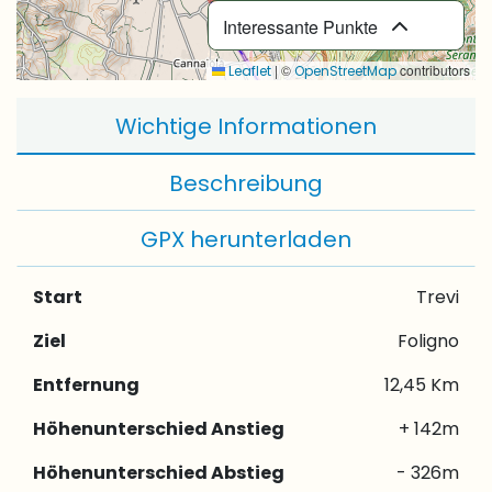
Interessante Punkte
|
©
contributors
Leaflet
OpenStreetMap
Wichtige Informationen
Beschreibung
GPX herunterladen
Start
Trevi
Ziel
Foligno
Entfernung
12,45 Km
Höhenunterschied Anstieg
+ 142m
Höhenunterschied Abstieg
- 326m