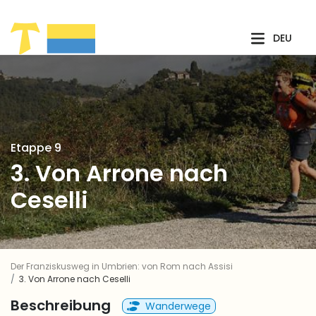
Zum Hauptinhalt springen
DEU
Etappe 9
3. Von Arrone nach
Ceselli
Der Franziskusweg in Umbrien: von Rom nach Assisi
3. Von Arrone nach Ceselli
Beschreibung
Wanderwege