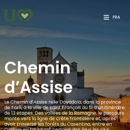
Saut au contenu principal
FRA
Chemin
d’Assise
Le Chemin d’Assise relie Dovadola, dans la province
de Forlì, à la ville de saint François au fil d’un itinéraire
de 13 étapes. Des vallées de la Romagne, le parcours
monte vers la ligne de crête frontalière et, après
avoir traversé les forêts du Casentino, entre en
Ombrie en touchant certains des lieux les plus