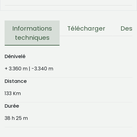
Informations
Télécharger
Descr
techniques
Dénivelé
+ 3.360 m | -3.340 m
Distance
133 Km
Durée
38 h 25 m