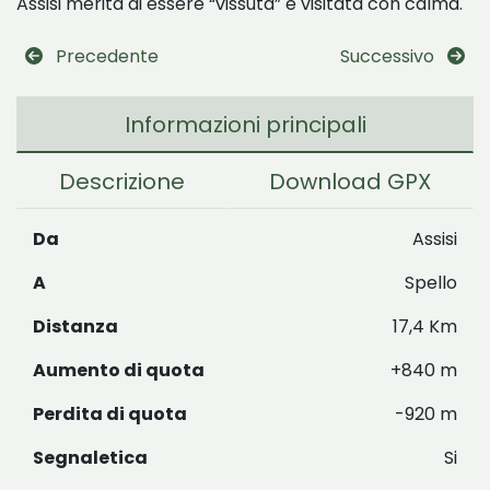
Assisi merita di essere “vissuta” e visitata con calma.
Precedente
Successivo
Informazioni principali
Descrizione
Download GPX
Da
Assisi
A
Spello
Distanza
17,4 Km
Aumento di quota
+840 m
Perdita di quota
-920 m
Segnaletica
Si