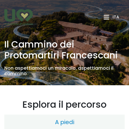
Skip to Main Content
ITA
Il Cammino dei
Protomartiri Francescani
Non aspettiamoci un miracolo, aspettiamoci il
cammino
Esplora il percorso
A piedi