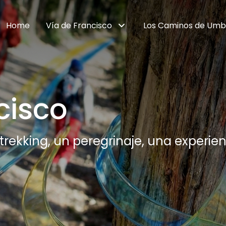
Home
Vía de Francisco
Los Caminos de Umb
cisco
trekking, un peregrinaje, una experie