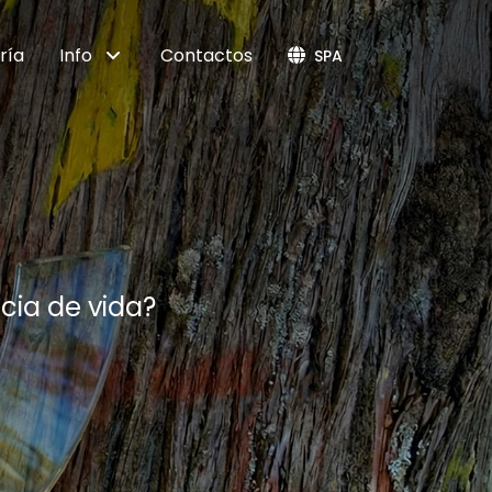
ría
Info
Contactos
SPA
ncia de vida?