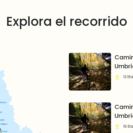
Explora el recorrido
Camin
Umbría
12 Et
Camin
Umbrí
15 Et