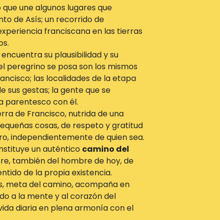
lo que une algunos lugares que
nto de Asís; un recorrido de
xperiencia franciscana en las tierras
os.
a encuentra su plausibilidad y su
 del peregrino se posa son los mismos
ncisco; las localidades de la etapa
 sus gestas; la gente que se
a parentesco con él.
erra de Francisco, nutrida de una
pequeñas cosas, de respeto y gratitud
tro, independientemente de quien sea.
nstituye un auténtico
camino del
re, también del hombre de hoy, de
ntido de la propia existencia.
sís, meta del camino, acompaña en
do a la mente y al corazón del
 vida diaria en plena armonía con el